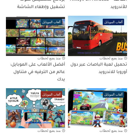
الهاتف – Always On AMOLED
برنامج لتخصيص صوت
للأندرويد
تشغيل وإطفاء الشاشة
ألعاب الموبايل
ألعاب الموبايل
منذ بضع لحظات
منذ بضع لحظات
تحميل لعبة الباصات عبر دول
أفضل الألعاب على الموبايل:
أوروبا للاندرويد
عالم من الترفيه في متناول
يدك
ألعاب الموبايل
ألعاب الموبايل
منذ بضع لحظات
منذ بضع لحظات