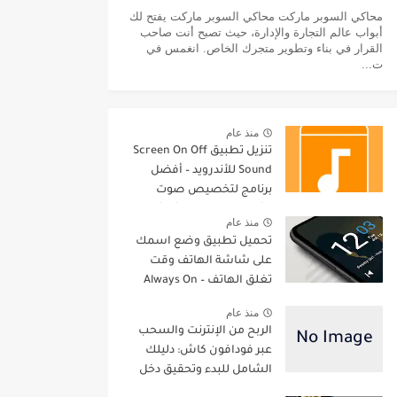
محاكي السوبر ماركت محاكي السوبر ماركت يفتح لك
أبواب عالم التجارة والإدارة، حيث تصبح أنت صاحب
القرار في بناء وتطوير متجرك الخاص. انغمس في
ت...
منذ عام
تنزيل تطبيق Screen On Off
Sound للأندرويد – أفضل
برنامج لتخصيص صوت
تشغيل وإطفاء الشاشة
منذ عام
تحميل تطبيق وضع اسمك
على شاشة الهاتف وقت
تغلق الهاتف – Always On
AMOLED للأندرويد
منذ عام
الربح من الإنترنت والسحب
عبر فودافون كاش: دليلك
الشامل للبدء وتحقيق دخل
مستمر